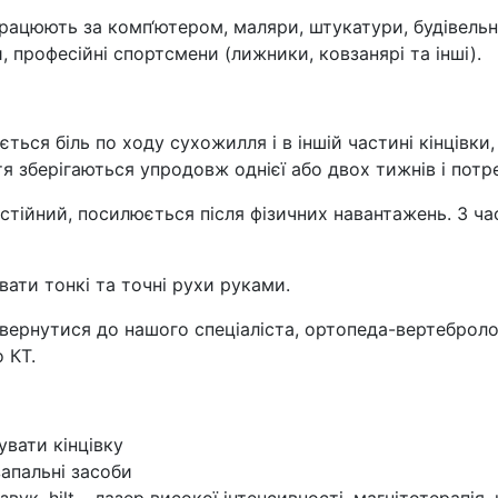
рацюють за комп‘ютером, маляри, штукатури, будівельник
, професійні спортсмени (лижники, ковзанярі та інші).
ється біль по ходу сухожилля і в іншій частині кінцівк
ття зберігаються упродовж однієї або двох тижнів і пот
стійний, посилюється після фізичних навантажень. З ча
ати тонкі та точні рухи руками.
звернутися до нашого спеціаліста, ортопеда-вертебролог
 КТ.
увати кінцівку
апальні засоби