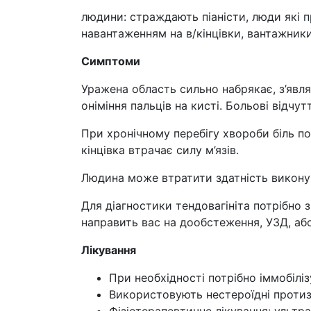
людини: страждають піаністи, люди які п
навантаженням на в/кінцівки, вантажники
Симптоми
Уражена область сильно набрякає, з’явля
оніміння пальців на кисті. Больові відчу
При хронічному перебігу хвороби біль по
кінцівка втрачає силу м’язів.
Людина може втратити здатність виконув
Для діагностики тендовагініта потрібно 
направить вас на дообстеження, УЗД, або
Лікування
При необхідності потрібно іммобіліз
Використовують нестероїдні протиз