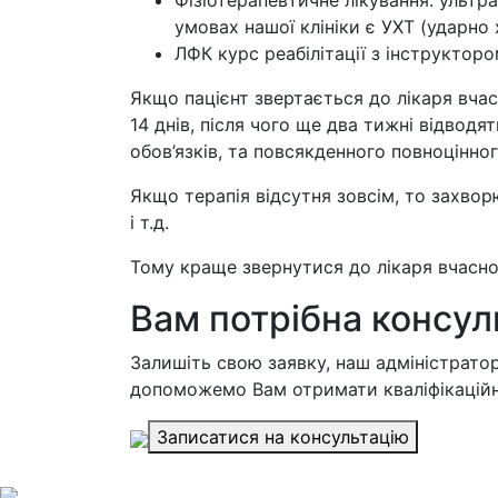
Фізіотерапевтичне лікування: ультра
умовах нашої клініки є УХТ (ударно 
ЛФК курс реабілітації з інструктор
Якщо пацієнт звертається до лікаря вча
14 днів, після чого ще два тижні відвод
обов’язків, та повсякденного повноцінно
Якщо терапія відсутня зовсім, то захво
і т.д.
Тому краще звернутися до лікаря вчасно
Вам потрібна консул
Залишіть свою заявку, наш адміністратор
допоможемо Вам отримати кваліфікаційн
Записатися на консультацію