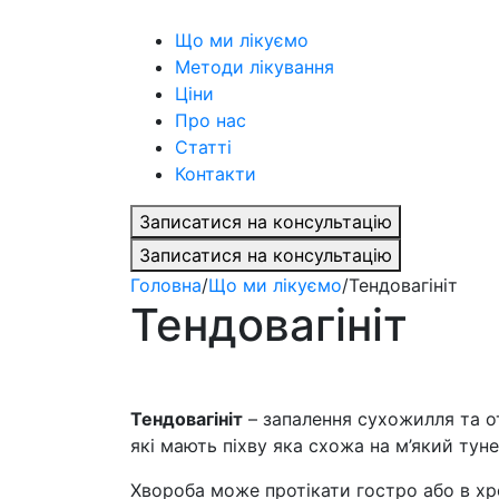
Що ми лікуємо
Методи лікування
Ціни
Про нас
Статті
Контакти
Записатися на консультацію
Записатися на консультацію
Головна
/
Що ми лікуємо
/
Тендовагініт
Тендовагініт
Тендовагініт
– запалення сухожилля та о
які мають піхву яка схожа на м’який туне
Хвороба може протікати гостро або в хро