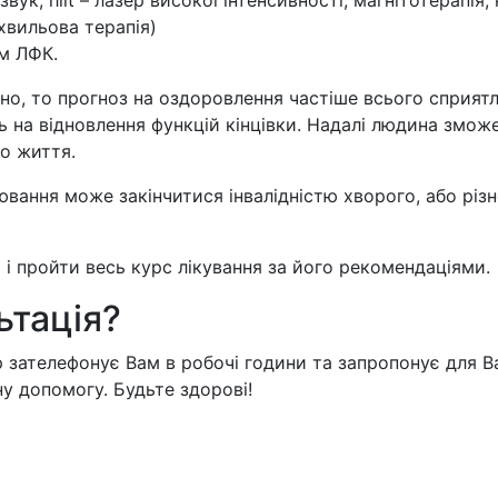
звук, hilt – лазер високої інтенсивності, магнітотерапі
хвильова терапія)
ом ЛФК.
сно, то прогноз на оздоровлення частіше всього сприя
ять на відновлення функцій кінцівки. Надалі людина змо
го життя.
рювання може закінчитися інвалідністю хворого, або рі
 і пройти весь курс лікування за його рекомендаціями.
ьтація?
 зателефонує Вам в робочі години та запропонує для Ва
у допомогу. Будьте здорові!