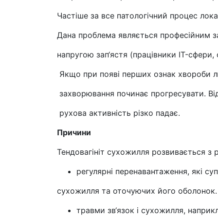
Частіше за все патологічний процес локал
Дана проблема являється професійним з
напругою зап‘ястя (працівники IT-сфери,
Якщо при появі перших ознак хвороби л
захворювання починає прогресувати. Ві
рухова активність різко падає.
Причини
Тендовагініт сухожилля розвивається з 
регулярні перенавантаження, які 
сухожилля та оточуючих його оболонок.
травми зв‘язок і сухожилля, наприкл