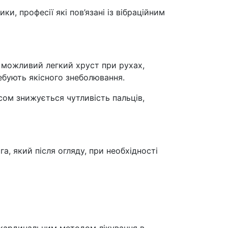
и, професії які пов’язані із вібраційним
и, можливий легкий хруст при рухах,
ребують якісного знеболювання.
сом знижується чутливість пальців,
а, який після огляду, при необхідності