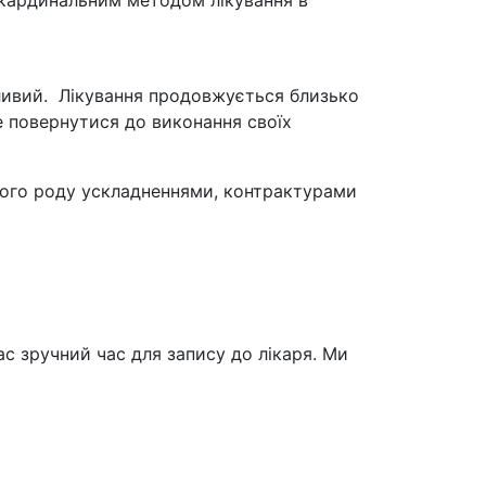
я, кардинальним методом лікування в
тливий. Лікування продовжується близько
же повернутися до виконання своїх
зного роду ускладненнями, контрактурами
с зручний час для запису до лікаря. Ми