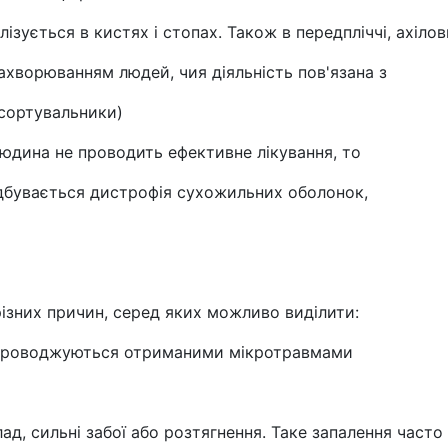
ізується в кистях і стопах. Також в передпліччі, ахілов
ахворюванням людей, чия діяльність пов'язана з
 сортувальники)
юдина не проводить ефективне лікування, то
дбувається дистрофія сухожильних оболонок,
різних причин, серед яких можливо виділити:
супроводжуються отриманими мікротравмами
ад, сильні забої або розтягнення. Таке запалення часто