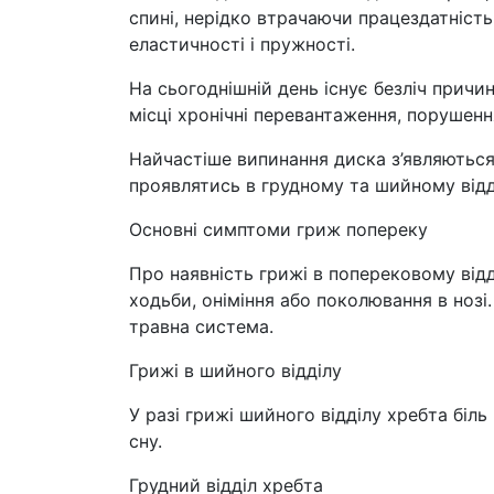
спині, нерідко втрачаючи працездатність
еластичності і пружності.
На сьогоднішній день існує безліч прич
місці хронічні перевантаження, порушенн
Найчастіше випинання диска з’являються 
проявлятись в грудному та шийному відді
Основні симптоми гриж попереку
Про наявність грижі в поперековому відді
ходьби, оніміння або поколювання в ноз
травна система.
Грижі в шийного відділу
У разі грижі шийного відділу хребта біл
сну.
Грудний відділ хребта