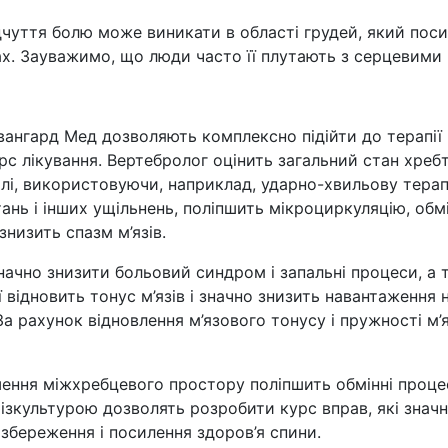
ідчуття болю може виникати в області грудей, який пос
. Зауважимо, що люди часто її плутають з серцевими
нгард Мед дозволяють комплексно підійти до терапії г
рс лікування. Вертебролог оцінить загальний стан хребт
Далі, використовуючи, наприклад, ударно-хвильову тер
ань і інших ущільнень, поліпшить мікроциркуляцію, обм
знизить спазм м’язів.
значно знизити больовий синдром і запальні процеси, а
ї відновить тонус м’язів і значно знизить навантаження
 За рахунок відновлення м’язового тонусу і пружності м
шення міжхребцевого простору поліпшить обмінні проце
ізкультурою дозволять розробити курс вправ, які значн
збереження і посилення здоров’я спини.