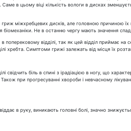
. Саме в цьому віці кількість вологи в дисках зменшуєт
ин гриж міжхребцевих дисків, але головною причиною їх
я біомеханіки. Не в останню чергу мають значення спад
в поперековому відділі, так як цей відділ приймає на с
лі хребта. Симптоми грижі залежать від місця їх розт
лі свідчить біль в спині з ірадіацією в ногу, що харак
і. Також при прогресуванні хвороби і невчасному лікув
ь віддає в руку, виникають головні болі, значно знижує