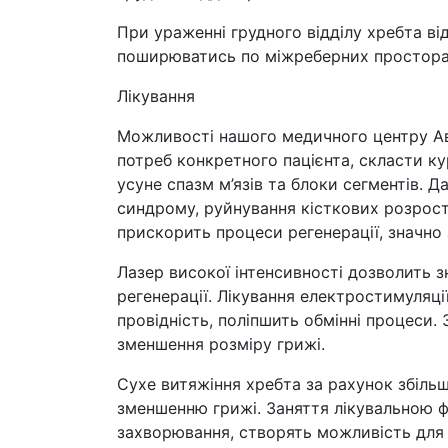
При ураженні грудного відділу хребта в
поширюватись по міжреберних просторах
Лікування
Можливості нашого медичного центру Ава
потреб конкретного пацієнта, скласти ку
усуне спазм м’язів та блоки сегментів. 
синдрому, руйнування кісткових розрост
прискорить процеси регенерації, значно 
Лазер високої інтенсивності дозволить 
регенерації. Лікування електростимуляці
провідність, поліпшить обмінні процеси.
зменшення розміру грижі.
Сухе витяжіння хребта за рахунок збіль
зменшенню грижі. Заняття лікувальною ф
захворювання, створять можливість для 