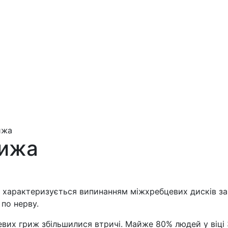
ижа
рижа
– характеризується випинанням міжхребцевих дисків за 
по нерву.
вих гриж збільшилися втричі. Майже 80% людей у ​​віці