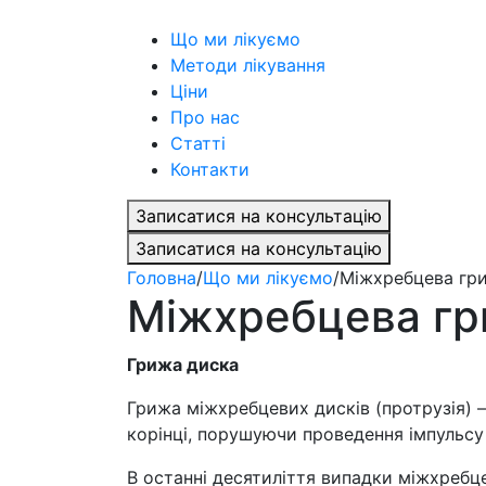
Що ми лікуємо
Методи лікування
Ціни
Про нас
Статті
Контакти
Записатися на консультацію
Записатися на консультацію
Головна
/
Що ми лікуємо
/
Міжхребцева гр
Міжхребцева г
Грижа диска
Грижа міжхребцевих дисків (протрузія) 
корінці, порушуючи проведення імпульсу 
В останні десятиліття випадки міжхребце