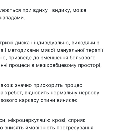
илюється при вдиху і видиху, може
 нападами.
рижі диска і індивідуально, виходячи з
а і методиками м’якої мануальної терапії
апію, призведе до зменшення больового
інні процеси в межхребцевому просторі,
 також значно прискорить процес
 на хребет, відновить нормальну нервову
’язового каркасу спини виникає
си, мікроцеркуляцію крові, сприяє
о знизять ймовірність прогресування