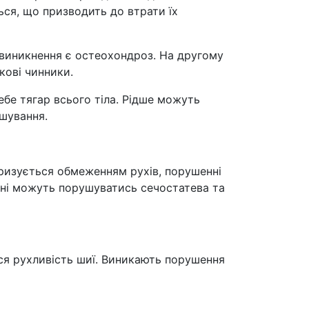
ься, що призводить до втрати їх
 виникнення є остеохондроз. На другому
кові чинники.
ебе тягар всього тіла. Рідше можуть
ашування.
теризується обмеженням рухів, порушенні
анні можуть порушуватись сечостатева та
ться рухливість шиї. Виникають порушення