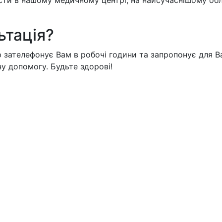
ти в нашому медичному центрі, на найсучаснішому обла
ьтація?
 зателефонує Вам в робочі години та запропонує для Ва
у допомогу. Будьте здорові!