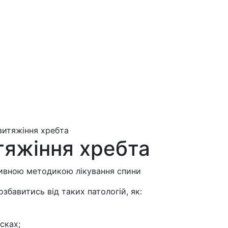
витяжіння хребта
тяжіння хребта
тивною методикою лікування спини
збавитись від таких патологій, як:
сках;