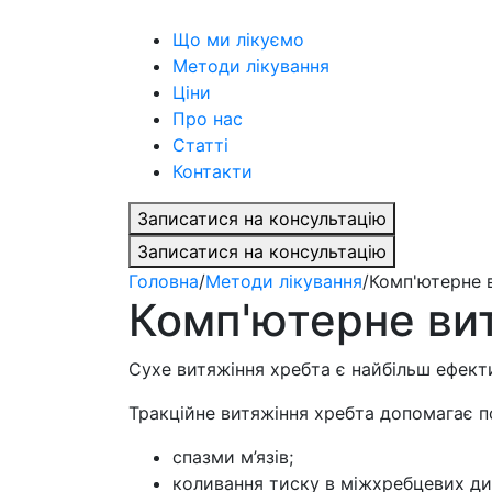
Що ми лікуємо
Методи лікування
Ціни
Про нас
Статті
Контакти
Записатися на консультацію
Записатися на консультацію
Головна
/
Методи лікування
/
Комп'ютерне 
Комп'ютерне ви
Сухе витяжіння хребта є найбільш ефек
Тракційне витяжіння хребта допомагає по
спазми м’язів;
коливання тиску в міжхребцевих ди