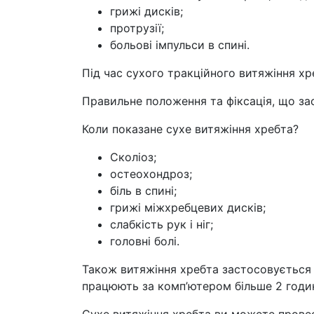
грижі дисків;
протрузії;
больові імпульси в спині.
Під час сухого тракційного витяжіння хр
Правильне положення та фіксація, що за
Коли показане сухе витяжіння хребта?
Сколіоз;
остеохондроз;
біль в спині;
грижі міжхребцевих дисків;
слабкість рук і ніг;
головні болі.
Також витяжіння хребта застосовується 
працюють за комп’ютером більше 2 годин