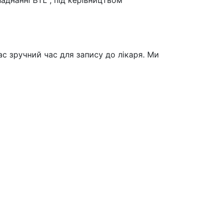
днанні BTL , під керівництвом
с зручний час для запису до лікаря. Ми