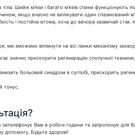
тіла. Шийні м’язи і багато м’язів спини функціонують п
чином, якщо вчасно не вилікувати один спазмований м’яз
абкість і постійна втома, хоча до вечора зазвичай стає 
и, ми зможемо вплинути на всі ланки механізму захво
агає значно прискорити регенерацію сполучної тканини,
 знизить больовий синдром в суглобі, прискорить реген
й тонус.
ьтація?
 зателефонує Вам в робочі години та запропонує для Ва
у допомогу. Будьте здорові!