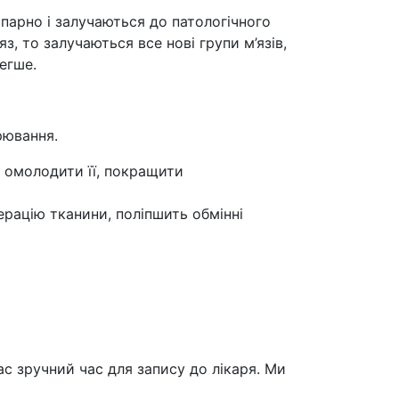
опарно і залучаються до патологічного
, то залучаються все нові групи м’язів,
легше.
рювання.
 омолодити її, покращити
ерацію тканини, поліпшить обмінні
с зручний час для запису до лікаря. Ми