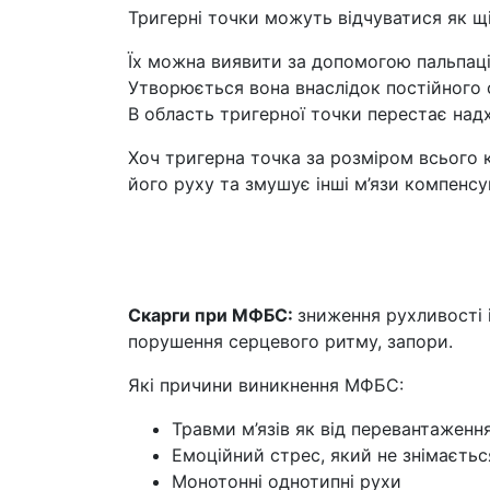
Тригерні точки можуть відчуватися як щіл
Їх можна виявити за допомогою пальпації
Утворюється вона внаслідок постійного 
В область тригерної точки перестає над
Хоч тригерна точка за розміром всього 
його руху та змушує інші м’язи компенс
Скарги при МФБС:
зниження рухливості і
порушення серцевого ритму, запори.
Які причини виникнення МФБС:
Травми м’язів як від перевантаженн
Емоційний стрес, який не знімаєть
Монотонні однотипні рухи