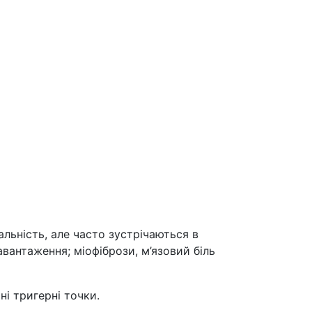
альність, але часто зустрічаються в
вантаження; міофібрози, м’язовий біль
і тригерні точки.