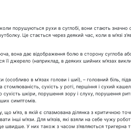
 коли порушуються рухи в суглобі, вони стають значно
утболку. Це стається через деякий час, коли в м’язі з’
юча, вона дає відображення болю в сторону суглоба або
ься її джерело (наприклад, в деяких шийних м’язах викли
и (особливо в м’язах голови і шиї), – головний біль, п
а стомлюваність, сухість у роті, першіння і сухий кашел
бо сухість шкіри, порушення зору і слуху, порушення р
нших симптомів.
му, що м’яз, в якій є спазмована ділянка з критичною то
вати інші м’язи. Для м’язів, які взяли на себе чужу роб
е швидше. У них також з часом з’являються тригерна т