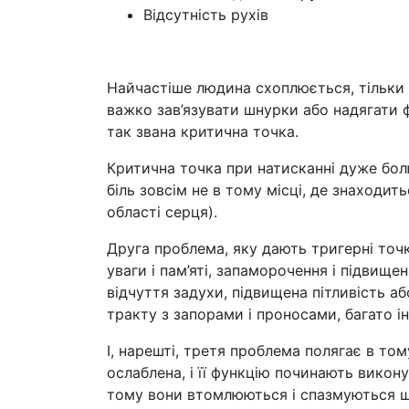
Відсутність рухів
Найчастіше людина схоплюється, тільки
важко зав’язувати шнурки або надягати ф
так звана критична точка.
Критична точка при натисканні дуже бол
біль зовсім не в тому місці, де знаходит
області серця).
Друга проблема, яку дають тригерні точк
уваги і пам’яті, запаморочення і підвищен
відчуття задухи, підвищена пітливість а
тракту з запорами і проносами, багато і
І, нарешті, третя проблема полягає в то
ослаблена, і її функцію починають викону
тому вони втомлюються і спазмуються щ