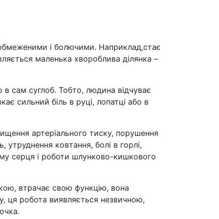
 обмеженими і болючими. Наприклад,стає
являється маленька хвороблива ділянка –
 в сам суглоб. Тобто, людина відчуває
кає сильний біль в руці, лопатці або в
ідвищення артеріального тиску, порушення
ь, утруднення ковтання, болі в горлі,
итму серця і роботи шлунково-кишкового
чкою, втрачає свою функцію, вона
оту, ця робота виявляється незвичною,
очка.