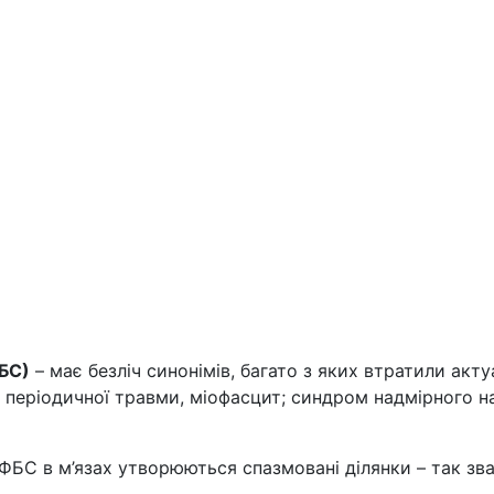
БС)
– має безліч синонімів, багато з яких втратили акту
 періодичної травми, міофасцит; синдром надмірного на
БС в м’язах утворюються спазмовані ділянки – так зван