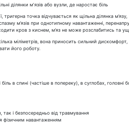
ьні ділянки м'язів або вузли, де наростає біль
, тригерна точка відчувається як щільна ділянка м’язу,
спазму м’язів при однотипному навантаженні, перенапру
ходити кров з киснем, м’яз не може розслабитись та ущ
кілька міліметрів, вона приносить сильний дискомфорт,
увати його роботу.
 біль в спині (частіше в попереку), в суглобах, головні 
я, так і безпосередньо від травмування
ся фізичним навантаженням