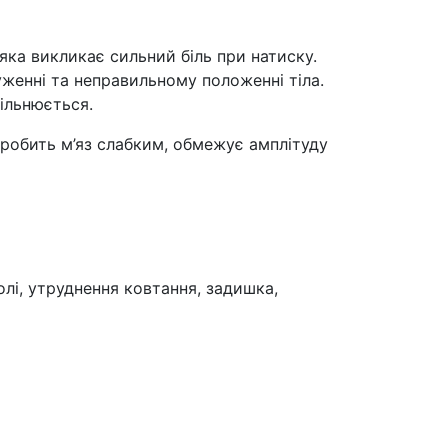
 яка викликає сильний біль при натиску.
женні та неправильному положенні тіла.
ільнюється.
 робить м’яз слабким, обмежує амплітуду
болі, утруднення ковтання, задишка,