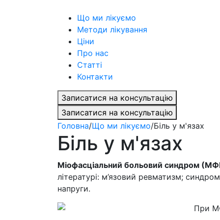
Що ми лікуємо
Методи лікування
Ціни
Про нас
Статті
Контакти
Записатися на консультацію
Записатися на консультацію
Головна
/
Що ми лікуємо
/
Біль у м'язах
Біль у м'язах
Міофасціальний больовий синдром (МФ
літературі: м’язовий ревматизм; синдром
напруги.
При МФ